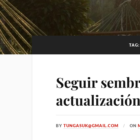
TAG
Seguir semb
actualizació
BY
TUNGASUK@GMAIL.COM
ON