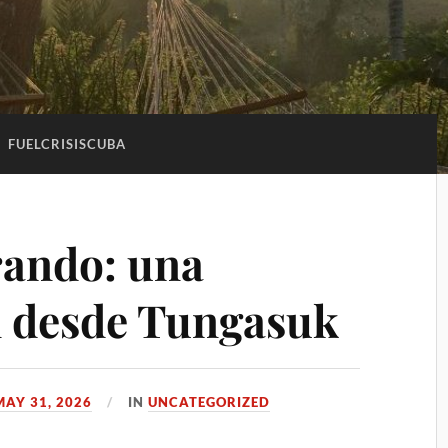
:
FUELCRISISCUBA
rando: una
n desde Tungasuk
MAY 31, 2026
IN
UNCATEGORIZED